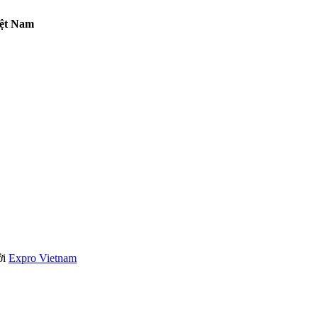
iệt Nam
ởi
Expro Vietnam