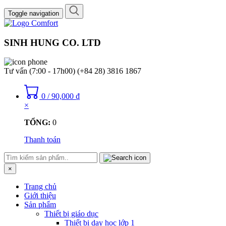
Toggle navigation
SINH HUNG CO. LTD
Tư vấn (7:00 - 17h00)
(+84 28) 3816 1867
0
/
90,000
₫
×
TỔNG:
0
Thanh toán
×
Trang chủ
Giới thiệu
Sản phẩm
Thiết bị giáo dục
Thiết bị dạy học lớp 1