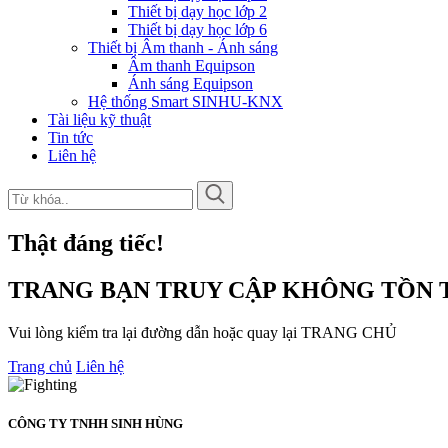
Thiết bị dạy học lớp 2
Thiết bị dạy học lớp 6
Thiết bị Âm thanh - Ánh sáng
Âm thanh Equipson
Ánh sáng Equipson
Hệ thống Smart SINHU-KNX
Tài liệu kỹ thuật
Tin tức
Liên hệ
Thật đáng tiếc!
TRANG BẠN TRUY CẬP KHÔNG TỒN T
Vui lòng kiểm tra lại đường dẫn hoặc quay lại TRANG CHỦ
Trang chủ
Liên hệ
CÔNG TY TNHH SINH HÙNG