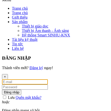
Trang chủ
Trang chủ
Giới thiệu
Sản phẩm
Thiết bị giáo dục
Thiết bị Âm thanh - Ánh sáng
Hệ thống Smart SINHU-KNX
Tài liệu kỹ thuật
Tin tức
Liên hệ
ĐĂNG NHẬP
Thành viên mới?
Đăng ký
ngay!
×
Đăng nhập
Lưu
Quên mật khẩu?
hoặc
Đăng nhập mạng xã hội