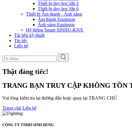
Thiết bị dạy học lớp 2
Thiết bị dạy học lớp 6
Thiết bị Âm thanh - Ánh sáng
Âm thanh Equipson
Ánh sáng Equipson
Hệ thống Smart SINHU-KNX
Tài liệu kỹ thuật
Tin tức
Liên hệ
Thật đáng tiếc!
TRANG BẠN TRUY CẬP KHÔNG TỒN T
Vui lòng kiểm tra lại đường dẫn hoặc quay lại TRANG CHỦ
Trang chủ
Liên hệ
CÔNG TY TNHH SINH HÙNG