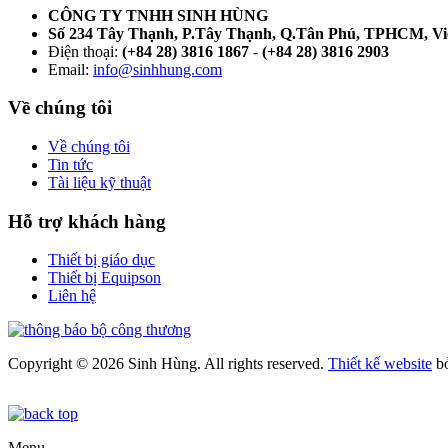
CÔNG TY TNHH SINH HÙNG
Số 234 Tây Thạnh, P.Tây Thạnh, Q.Tân Phú, TPHCM, V
Điện thoại:
(+84 28) 3816 1867
-
(+84 28) 3816 2903
Email:
info@sinhhung.com
Về chúng tôi
Về chúng tôi
Tin tức
Tài liệu kỹ thuật
Hỗ trợ khách hàng
Thiết bị giáo dục
Thiết bị Equipson
Liên hệ
Copyright © 2026 Sinh Hùng. All rights reserved.
Thiết kế website
b
Menu