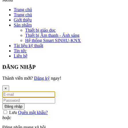
Trang chủ
Trang chủ
Giới thiệu
Sản phẩm
Thiết bị giáo dục
Thiết bị Âm thanh - Ánh sáng
Hệ thống Smart SINHU-KNX
Tài liệu kỹ thuật
Tin tức
Liên hệ
ĐĂNG NHẬP
Thành viên mới?
Đăng ký
ngay!
×
Đăng nhập
Lưu
Quên mật khẩu?
hoặc
Đăng nhập mạng xã hội