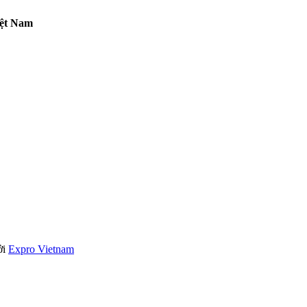
iệt Nam
ởi
Expro Vietnam