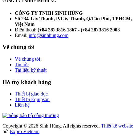
CÔNG TY TNHH SINH HÙNG
CÔNG TY TNHH SINH HÙNG
Số 234 Tây Thạnh, P.Tây Thạnh, Q.Tân Phú, TPHCM,
Việt Nam
Điện thoại:
(+84 28) 3816 1867
-
(+84 28) 3816 2903
Email:
info@sinhhung.com
Về chúng tôi
Về chúng tôi
Tin tức
Tài liệu kỹ thuật
Hỗ trợ khách hàng
Thiết bị giáo dục
Thiết bị Equipson
Liên hệ
Copyright © 2026 Sinh Hùng. All rights reserved.
Thiết kế website
bởi
Expro Vietnam