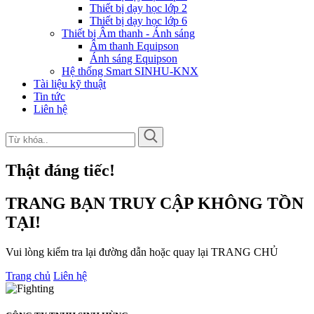
Thiết bị dạy học lớp 2
Thiết bị dạy học lớp 6
Thiết bị Âm thanh - Ánh sáng
Âm thanh Equipson
Ánh sáng Equipson
Hệ thống Smart SINHU-KNX
Tài liệu kỹ thuật
Tin tức
Liên hệ
Thật đáng tiếc!
TRANG BẠN TRUY CẬP KHÔNG TỒN
TẠI!
Vui lòng kiểm tra lại đường dẫn hoặc quay lại TRANG CHỦ
Trang chủ
Liên hệ