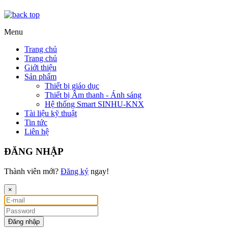
Menu
Trang chủ
Trang chủ
Giới thiệu
Sản phẩm
Thiết bị giáo dục
Thiết bị Âm thanh - Ánh sáng
Hệ thống Smart SINHU-KNX
Tài liệu kỹ thuật
Tin tức
Liên hệ
ĐĂNG NHẬP
Thành viên mới?
Đăng ký
ngay!
×
Đăng nhập