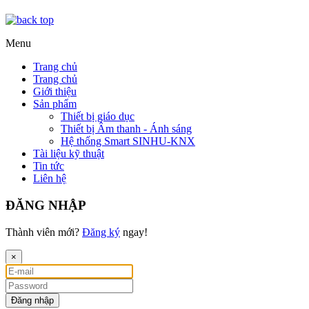
Menu
Trang chủ
Trang chủ
Giới thiệu
Sản phẩm
Thiết bị giáo dục
Thiết bị Âm thanh - Ánh sáng
Hệ thống Smart SINHU-KNX
Tài liệu kỹ thuật
Tin tức
Liên hệ
ĐĂNG NHẬP
Thành viên mới?
Đăng ký
ngay!
×
Đăng nhập