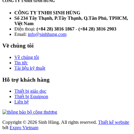
CÔNG TY TNHH SINH HÙNG
CÔNG TY TNHH SINH HÙNG
Số 234 Tây Thạnh, P.Tây Thạnh, Q.Tân Phú, TPHCM,
Việt Nam
Điện thoại:
(+84 28) 3816 1867
-
(+84 28) 3816 2903
Email:
info@sinhhung.com
Về chúng tôi
Về chúng tôi
Tin tức
Tài liệu kỹ thuật
Hỗ trợ khách hàng
Thiết bị giáo dục
Thiết bị Equipson
Liên hệ
Copyright © 2026 Sinh Hùng. All rights reserved.
Thiết kế website
bởi
Expro Vietnam