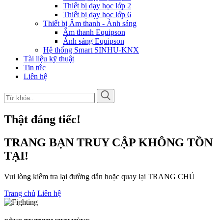
Thiết bị dạy học lớp 2
Thiết bị dạy học lớp 6
Thiết bị Âm thanh - Ánh sáng
Âm thanh Equipson
Ánh sáng Equipson
Hệ thống Smart SINHU-KNX
Tài liệu kỹ thuật
Tin tức
Liên hệ
Thật đáng tiếc!
TRANG BẠN TRUY CẬP KHÔNG TỒN
TẠI!
Vui lòng kiểm tra lại đường dẫn hoặc quay lại TRANG CHỦ
Trang chủ
Liên hệ