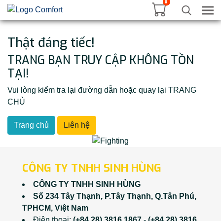
0
Tog
Thật đáng tiếc!
TRANG BẠN TRUY CẬP KHÔNG TỒN
TẠI!
Vui lòng kiểm tra lại đường dẫn hoặc quay lại TRANG
CHỦ
Trang chủ
Liên hệ
CÔNG TY TNHH SINH HÙNG
CÔNG TY TNHH SINH HÙNG
Số 234 Tây Thạnh, P.Tây Thạnh, Q.Tân Phú,
TPHCM, Việt Nam
Điện thoại:
(+84 28) 3816 1867
-
(+84 28) 3816