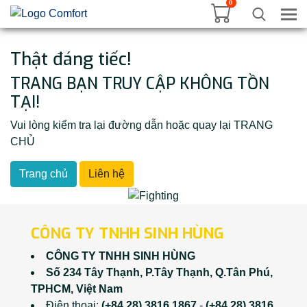
0
Tog
Thật đáng tiếc!
TRANG BẠN TRUY CẬP KHÔNG TỒN
TẠI!
Vui lòng kiểm tra lại đường dẫn hoặc quay lại TRANG
CHỦ
Trang chủ
Liên hệ
CÔNG TY TNHH SINH HÙNG
CÔNG TY TNHH SINH HÙNG
Số 234 Tây Thạnh, P.Tây Thạnh, Q.Tân Phú,
TPHCM, Việt Nam
Điện thoại:
(+84 28) 3816 1867
-
(+84 28) 3816