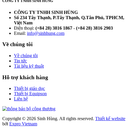
CÔNG TY TNHH SINH HÙNG
CÔNG TY TNHH SINH HÙNG
Số 234 Tây Thạnh, P.Tây Thạnh, Q.Tân Phú, TPHCM,
Việt Nam
Điện thoại:
(+84 28) 3816 1867
-
(+84 28) 3816 2903
Email:
info@sinhhung.com
Về chúng tôi
Về chúng tôi
Tin tức
Tài liệu kỹ thuật
Hỗ trợ khách hàng
Thiết bị giáo dục
Thiết bị Equipson
Liên hệ
Copyright © 2026 Sinh Hùng. All rights reserved.
Thiết kế website
bởi
Expro Vietnam