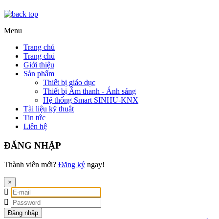
Menu
Trang chủ
Trang chủ
Giới thiệu
Sản phẩm
Thiết bị giáo dục
Thiết bị Âm thanh - Ánh sáng
Hệ thống Smart SINHU-KNX
Tài liệu kỹ thuật
Tin tức
Liên hệ
ĐĂNG NHẬP
Thành viên mới?
Đăng ký
ngay!
×
Đăng nhập