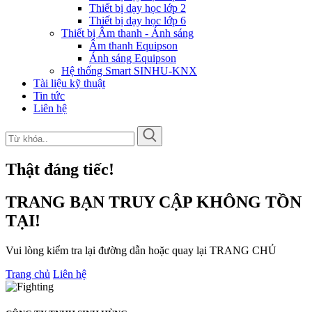
Thiết bị dạy học lớp 2
Thiết bị dạy học lớp 6
Thiết bị Âm thanh - Ánh sáng
Âm thanh Equipson
Ánh sáng Equipson
Hệ thống Smart SINHU-KNX
Tài liệu kỹ thuật
Tin tức
Liên hệ
Thật đáng tiếc!
TRANG BẠN TRUY CẬP KHÔNG TỒN
TẠI!
Vui lòng kiểm tra lại đường dẫn hoặc quay lại TRANG CHỦ
Trang chủ
Liên hệ