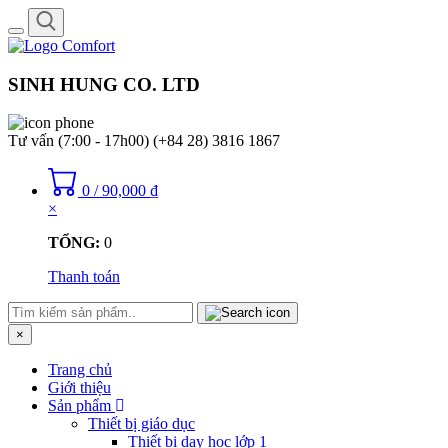
Toggle
navigation
SINH HUNG CO. LTD
Tư vấn (7:00 - 17h00)
(+84 28) 3816 1867
0
/
90,000
₫
×
TỔNG:
0
Thanh toán
×
Trang chủ
Giới thiệu
Sản phẩm
Thiết bị giáo dục
Thiết bị dạy học lớp 1