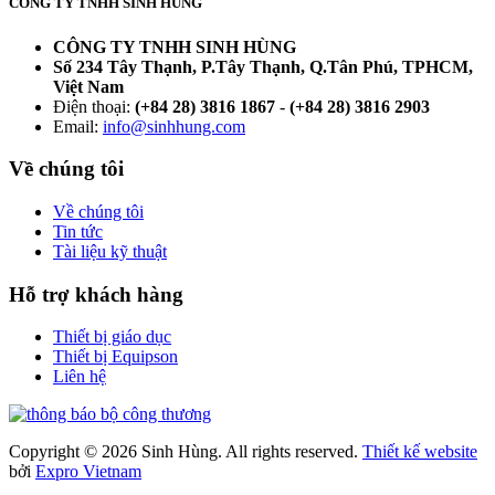
CÔNG TY TNHH SINH HÙNG
CÔNG TY TNHH SINH HÙNG
Số 234 Tây Thạnh, P.Tây Thạnh, Q.Tân Phú, TPHCM,
Việt Nam
Điện thoại:
(+84 28) 3816 1867
-
(+84 28) 3816 2903
Email:
info@sinhhung.com
Về chúng tôi
Về chúng tôi
Tin tức
Tài liệu kỹ thuật
Hỗ trợ khách hàng
Thiết bị giáo dục
Thiết bị Equipson
Liên hệ
Copyright © 2026 Sinh Hùng. All rights reserved.
Thiết kế website
bởi
Expro Vietnam