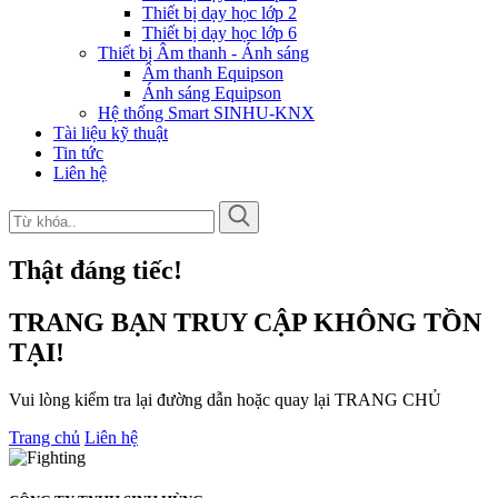
Thiết bị dạy học lớp 2
Thiết bị dạy học lớp 6
Thiết bị Âm thanh - Ánh sáng
Âm thanh Equipson
Ánh sáng Equipson
Hệ thống Smart SINHU-KNX
Tài liệu kỹ thuật
Tin tức
Liên hệ
Thật đáng tiếc!
TRANG BẠN TRUY CẬP KHÔNG TỒN
TẠI!
Vui lòng kiểm tra lại đường dẫn hoặc quay lại TRANG CHỦ
Trang chủ
Liên hệ