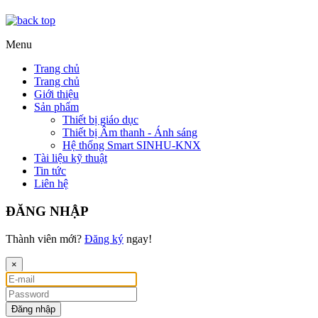
Menu
Trang chủ
Trang chủ
Giới thiệu
Sản phẩm
Thiết bị giáo dục
Thiết bị Âm thanh - Ánh sáng
Hệ thống Smart SINHU-KNX
Tài liệu kỹ thuật
Tin tức
Liên hệ
ĐĂNG NHẬP
Thành viên mới?
Đăng ký
ngay!
×
Đăng nhập