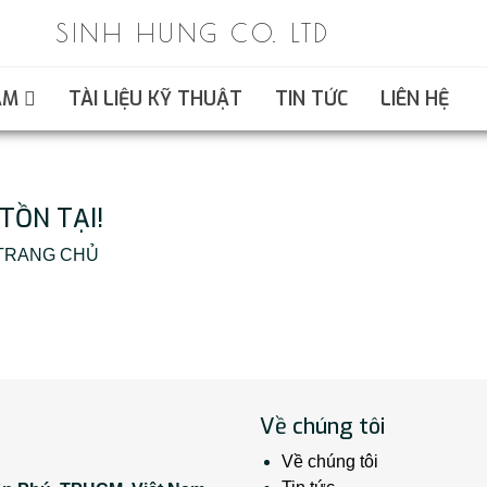
SINH HUNG CO. LTD
ẨM
TÀI LIỆU KỸ THUẬT
TIN TỨC
LIÊN HỆ
TỒN TẠI!
ại TRANG CHỦ
Về chúng tôi
Về chúng tôi