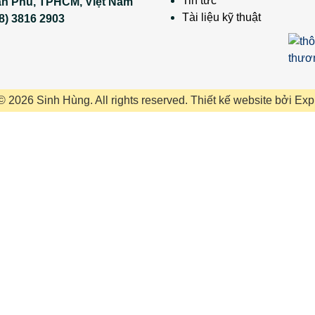
Tin tức
ân Phú, TPHCM, Việt Nam
Tài liệu kỹ thuật
8) 3816 2903
© 2026 Sinh Hùng. All rights reserved.
Thiết kế website
bởi
Exp