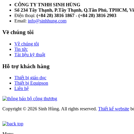
CÔNG TY TNHH SINH HÙNG
Số 234 Tây Thạnh, P.Tây Thạnh, Q.Tân Phú, TPHCM, V
Điện thoại:
(+84 28) 3816 1867
-
(+84 28) 3816 2903
Email:
info@sinhhung.com
Về chúng tôi
Về chúng tôi
Tin tức
Tài liệu kỹ thuật
Hỗ trợ khách hàng
Thiết bị giáo dục
Thiết bị Equipson
Liên hệ
Copyright © 2026 Sinh Hùng. All rights reserved.
Thiết kế website
b
Menu