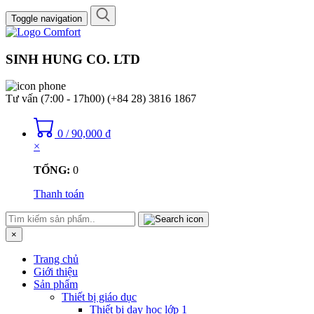
Toggle navigation
SINH HUNG CO. LTD
Tư vấn (7:00 - 17h00)
(+84 28) 3816 1867
0
/
90,000
₫
×
TỔNG:
0
Thanh toán
×
Trang chủ
Giới thiệu
Sản phẩm
Thiết bị giáo dục
Thiết bị dạy học lớp 1