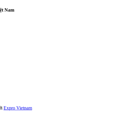
iệt Nam
ởi
Expro Vietnam