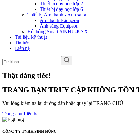
Thiết bị dạy học lớp 2
Thiết bị dạy học lớp 6
Thiết bị Âm thanh - Ánh sáng
Âm thanh Equipson
Ánh sáng Equipson
Hệ thống Smart SINHU-KNX
Tài liệu kỹ thuật
Tin tức
Liên hệ
Thật đáng tiếc!
TRANG BẠN TRUY CẬP KHÔNG TỒN T
Vui lòng kiểm tra lại đường dẫn hoặc quay lại TRANG CHỦ
Trang chủ
Liên hệ
CÔNG TY TNHH SINH HÙNG