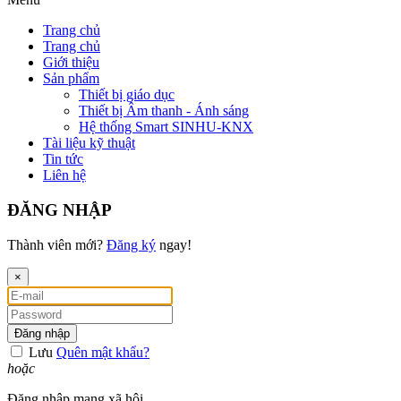
Trang chủ
Trang chủ
Giới thiệu
Sản phẩm
Thiết bị giáo dục
Thiết bị Âm thanh - Ánh sáng
Hệ thống Smart SINHU-KNX
Tài liệu kỹ thuật
Tin tức
Liên hệ
ĐĂNG NHẬP
Thành viên mới?
Đăng ký
ngay!
×
Đăng nhập
Lưu
Quên mật khẩu?
hoặc
Đăng nhập mạng xã hội