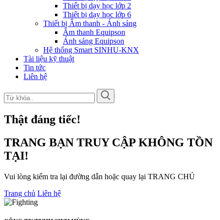
Thiết bị dạy học lớp 2
Thiết bị dạy học lớp 6
Thiết bị Âm thanh - Ánh sáng
Âm thanh Equipson
Ánh sáng Equipson
Hệ thống Smart SINHU-KNX
Tài liệu kỹ thuật
Tin tức
Liên hệ
Thật đáng tiếc!
TRANG BẠN TRUY CẬP KHÔNG TỒN
TẠI!
Vui lòng kiểm tra lại đường dẫn hoặc quay lại TRANG CHỦ
Trang chủ
Liên hệ