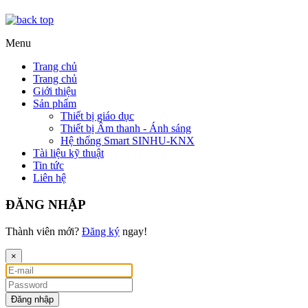
Menu
Trang chủ
Trang chủ
Giới thiệu
Sản phẩm
Thiết bị giáo dục
Thiết bị Âm thanh - Ánh sáng
Hệ thống Smart SINHU-KNX
Tài liệu kỹ thuật
Tin tức
Liên hệ
ĐĂNG NHẬP
Thành viên mới?
Đăng ký
ngay!
×
Đăng nhập