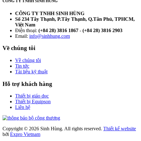
CÔNG TY TNHH SINH HÙNG
CÔNG TY TNHH SINH HÙNG
Số 234 Tây Thạnh, P.Tây Thạnh, Q.Tân Phú, TPHCM,
Việt Nam
Điện thoại:
(+84 28) 3816 1867
-
(+84 28) 3816 2903
Email:
info@sinhhung.com
Về chúng tôi
Về chúng tôi
Tin tức
Tài liệu kỹ thuật
Hỗ trợ khách hàng
Thiết bị giáo dục
Thiết bị Equipson
Liên hệ
Copyright © 2026 Sinh Hùng. All rights reserved.
Thiết kế website
bởi
Expro Vietnam