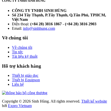
CÔNG TY TNHH SINH HÙNG
CÔNG TY TNHH SINH HÙNG
Số 234 Tây Thạnh, P.Tây Thạnh, Q.Tân Phú, TPHCM,
Việt Nam
Điện thoại:
(+84 28) 3816 1867
-
(+84 28) 3816 2903
Email:
info@sinhhung.com
Về chúng tôi
Về chúng tôi
Tin tức
Tài liệu kỹ thuật
Hỗ trợ khách hàng
Thiết bị giáo dục
Thiết bị Equipson
Liên hệ
Copyright © 2026 Sinh Hùng. All rights reserved.
Thiết kế website
bởi
Expro Vietnam