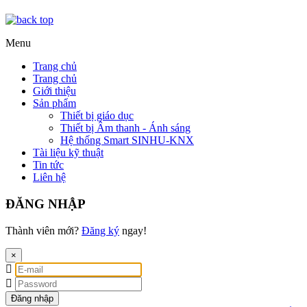
Menu
Trang chủ
Trang chủ
Giới thiệu
Sản phẩm
Thiết bị giáo dục
Thiết bị Âm thanh - Ánh sáng
Hệ thống Smart SINHU-KNX
Tài liệu kỹ thuật
Tin tức
Liên hệ
ĐĂNG NHẬP
Thành viên mới?
Đăng ký
ngay!
×
Đăng nhập