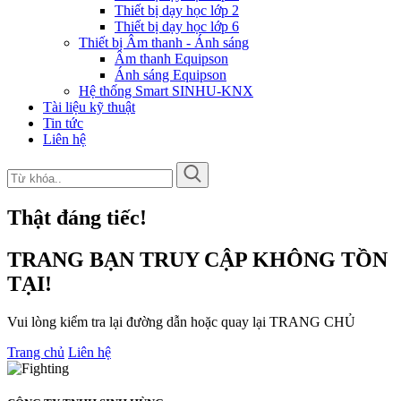
Thiết bị dạy học lớp 2
Thiết bị dạy học lớp 6
Thiết bị Âm thanh - Ánh sáng
Âm thanh Equipson
Ánh sáng Equipson
Hệ thống Smart SINHU-KNX
Tài liệu kỹ thuật
Tin tức
Liên hệ
Thật đáng tiếc!
TRANG BẠN TRUY CẬP KHÔNG TỒN
TẠI!
Vui lòng kiểm tra lại đường dẫn hoặc quay lại TRANG CHỦ
Trang chủ
Liên hệ