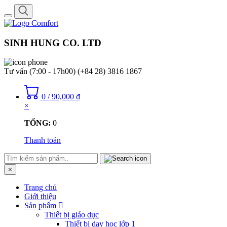
Toggle
navigation
SINH HUNG CO. LTD
Tư vấn (7:00 - 17h00)
(+84 28) 3816 1867
0
/
90,000
₫
×
TỔNG:
0
Thanh toán
×
Trang chủ
Giới thiệu
Sản phẩm
Thiết bị giáo dục
Thiết bị dạy học lớp 1