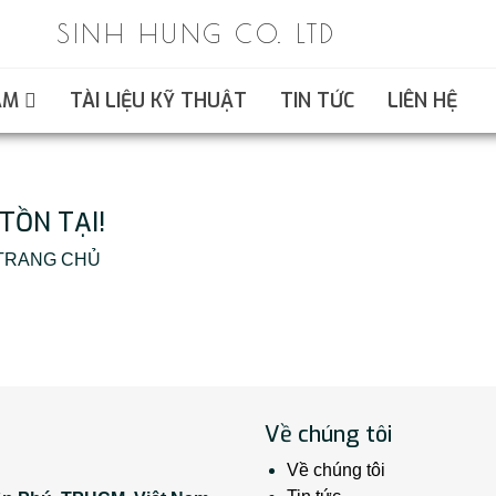
SINH HUNG CO. LTD
ẨM
TÀI LIỆU KỸ THUẬT
TIN TỨC
LIÊN HỆ
TỒN TẠI!
ại TRANG CHỦ
Về chúng tôi
Về chúng tôi