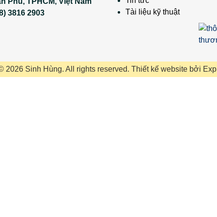
Tin tức
ân Phú, TPHCM, Việt Nam
Tài liệu kỹ thuật
8) 3816 2903
© 2026 Sinh Hùng. All rights reserved.
Thiết kế website
bởi
Exp