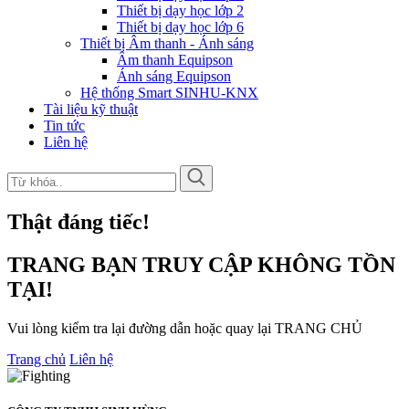
Thiết bị dạy học lớp 2
Thiết bị dạy học lớp 6
Thiết bị Âm thanh - Ánh sáng
Âm thanh Equipson
Ánh sáng Equipson
Hệ thống Smart SINHU-KNX
Tài liệu kỹ thuật
Tin tức
Liên hệ
Thật đáng tiếc!
TRANG BẠN TRUY CẬP KHÔNG TỒN
TẠI!
Vui lòng kiểm tra lại đường dẫn hoặc quay lại TRANG CHỦ
Trang chủ
Liên hệ