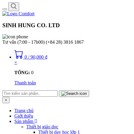
Toggle
navigation
SINH HUNG CO. LTD
Tư vấn (7:00 - 17h00)
(+84 28) 3816 1867
0
/
90,000
₫
×
TỔNG:
0
Thanh toán
×
Trang chủ
Giới thiệu
Sản phẩm
Thiết bị giáo dục
Thiết bị dạy học lớp 1