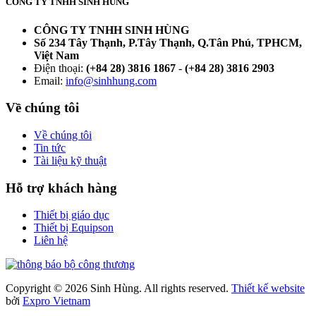
CÔNG TY TNHH SINH HÙNG
CÔNG TY TNHH SINH HÙNG
Số 234 Tây Thạnh, P.Tây Thạnh, Q.Tân Phú, TPHCM,
Việt Nam
Điện thoại:
(+84 28) 3816 1867
-
(+84 28) 3816 2903
Email:
info@sinhhung.com
Về chúng tôi
Về chúng tôi
Tin tức
Tài liệu kỹ thuật
Hỗ trợ khách hàng
Thiết bị giáo dục
Thiết bị Equipson
Liên hệ
Copyright © 2026 Sinh Hùng. All rights reserved.
Thiết kế website
bởi
Expro Vietnam