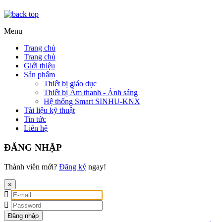
Menu
Trang chủ
Trang chủ
Giới thiệu
Sản phẩm
Thiết bị giáo dục
Thiết bị Âm thanh - Ánh sáng
Hệ thống Smart SINHU-KNX
Tài liệu kỹ thuật
Tin tức
Liên hệ
ĐĂNG NHẬP
Thành viên mới?
Đăng ký
ngay!
×
Đăng nhập