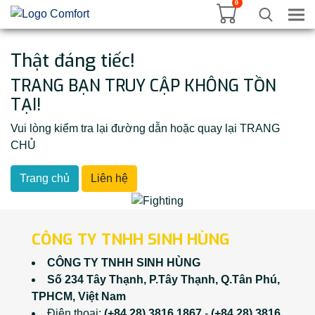
0
Tog
Thật đáng tiếc!
TRANG BẠN TRUY CẬP KHÔNG TỒN
TẠI!
Vui lòng kiểm tra lại đường dẫn hoặc quay lại TRANG
CHỦ
Trang chủ
Liên hệ
CÔNG TY TNHH SINH HÙNG
CÔNG TY TNHH SINH HÙNG
Số 234 Tây Thạnh, P.Tây Thạnh, Q.Tân Phú,
TPHCM, Việt Nam
Điện thoại:
(+84 28) 3816 1867
-
(+84 28) 3816