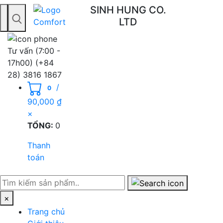
SINH HUNG CO.
LTD
Toggle navigation
Tư vấn (7:00 -
17h00)
(+84
28) 3816 1867
/
0
90,000
₫
×
TỔNG:
0
Thanh
toán
×
Trang chủ