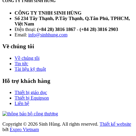
CÔNG TY TNHH SINH HÙNG
CÔNG TY TNHH SINH HÙNG
Số 234 Tây Thạnh, P.Tây Thạnh, Q.Tân Phú, TPHCM,
Việt Nam
Điện thoại:
(+84 28) 3816 1867
-
(+84 28) 3816 2903
Email:
info@sinhhung.com
Về chúng tôi
Về chúng tôi
Tin tức
Tài liệu kỹ thuật
Hỗ trợ khách hàng
Thiết bị giáo dục
Thiết bị Equipson
Liên hệ
Copyright © 2026 Sinh Hùng. All rights reserved.
Thiết kế website
bởi
Expro Vietnam