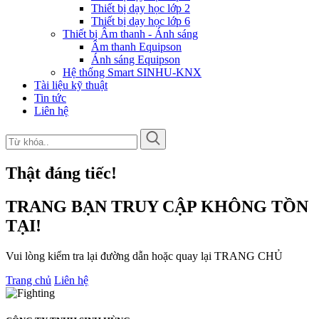
Thiết bị dạy học lớp 2
Thiết bị dạy học lớp 6
Thiết bị Âm thanh - Ánh sáng
Âm thanh Equipson
Ánh sáng Equipson
Hệ thống Smart SINHU-KNX
Tài liệu kỹ thuật
Tin tức
Liên hệ
Thật đáng tiếc!
TRANG BẠN TRUY CẬP KHÔNG TỒN
TẠI!
Vui lòng kiểm tra lại đường dẫn hoặc quay lại TRANG CHỦ
Trang chủ
Liên hệ