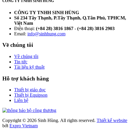
CÔNG TY TNHH SINH HÙNG
CÔNG TY TNHH SINH HÙNG
Số 234 Tây Thạnh, P.Tây Thạnh, Q.Tân Phú, TPHCM,
Việt Nam
Điện thoại:
(+84 28) 3816 1867
-
(+84 28) 3816 2903
Email:
info@sinhhung.com
Về chúng tôi
Về chúng tôi
Tin tức
Tài liệu kỹ thuật
Hỗ trợ khách hàng
Thiết bị giáo dục
Thiết bị Equipson
Liên hệ
Copyright © 2026 Sinh Hùng. All rights reserved.
Thiết kế website
bởi
Expro Vietnam