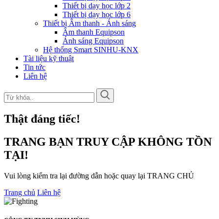
Thiết bị dạy học lớp 2
Thiết bị dạy học lớp 6
Thiết bị Âm thanh - Ánh sáng
Âm thanh Equipson
Ánh sáng Equipson
Hệ thống Smart SINHU-KNX
Tài liệu kỹ thuật
Tin tức
Liên hệ
Thật đáng tiếc!
TRANG BẠN TRUY CẬP KHÔNG TỒN
TẠI!
Vui lòng kiểm tra lại đường dẫn hoặc quay lại TRANG CHỦ
Trang chủ
Liên hệ