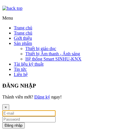
Menu
Trang chủ
Trang chủ
Giới thiệu
Sản phẩm
Thiết bị giáo dục
Thiết bị Âm thanh - Ánh sáng
Hệ thống Smart SINHU-KNX
Tài liệu kỹ thuật
Tin tức
Liên hệ
ĐĂNG NHẬP
Thành viên mới?
Đăng ký
ngay!
×
Đăng nhập