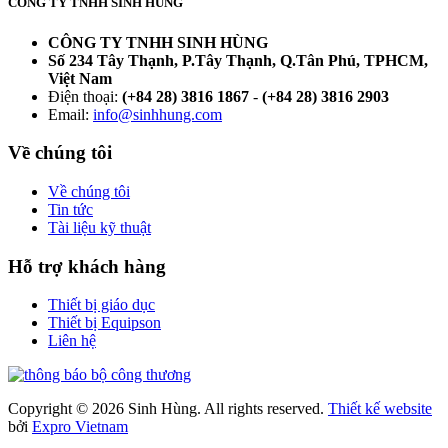
CÔNG TY TNHH SINH HÙNG
CÔNG TY TNHH SINH HÙNG
Số 234 Tây Thạnh, P.Tây Thạnh, Q.Tân Phú, TPHCM,
Việt Nam
Điện thoại:
(+84 28) 3816 1867
-
(+84 28) 3816 2903
Email:
info@sinhhung.com
Về chúng tôi
Về chúng tôi
Tin tức
Tài liệu kỹ thuật
Hỗ trợ khách hàng
Thiết bị giáo dục
Thiết bị Equipson
Liên hệ
Copyright © 2026 Sinh Hùng. All rights reserved.
Thiết kế website
bởi
Expro Vietnam