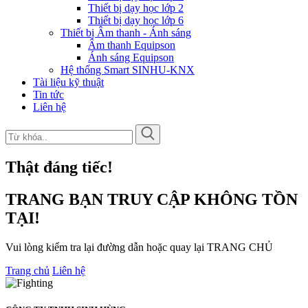
Thiết bị dạy học lớp 2
Thiết bị dạy học lớp 6
Thiết bị Âm thanh - Ánh sáng
Âm thanh Equipson
Ánh sáng Equipson
Hệ thống Smart SINHU-KNX
Tài liệu kỹ thuật
Tin tức
Liên hệ
Thật đáng tiếc!
TRANG BẠN TRUY CẬP KHÔNG TỒN
TẠI!
Vui lòng kiểm tra lại đường dẫn hoặc quay lại TRANG CHỦ
Trang chủ
Liên hệ