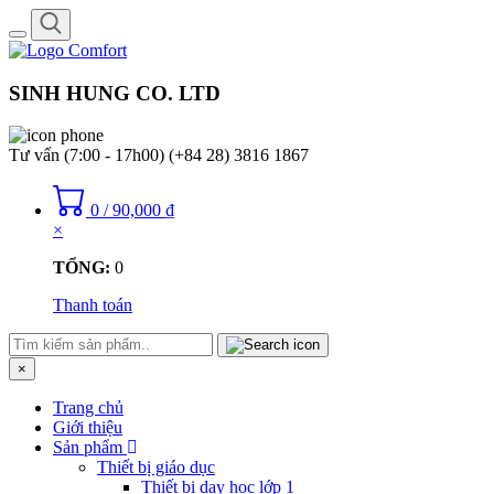
Toggle
navigation
SINH HUNG CO. LTD
Tư vấn (7:00 - 17h00)
(+84 28) 3816 1867
0
/
90,000
₫
×
TỔNG:
0
Thanh toán
×
Trang chủ
Giới thiệu
Sản phẩm
Thiết bị giáo dục
Thiết bị dạy học lớp 1