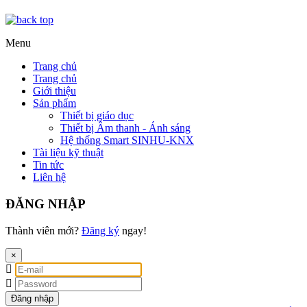
Menu
Trang chủ
Trang chủ
Giới thiệu
Sản phẩm
Thiết bị giáo dục
Thiết bị Âm thanh - Ánh sáng
Hệ thống Smart SINHU-KNX
Tài liệu kỹ thuật
Tin tức
Liên hệ
ĐĂNG NHẬP
Thành viên mới?
Đăng ký
ngay!
×
Đăng nhập