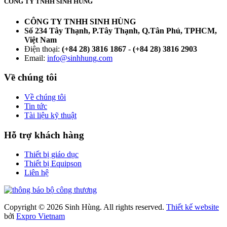
CÔNG TY TNHH SINH HÙNG
CÔNG TY TNHH SINH HÙNG
Số 234 Tây Thạnh, P.Tây Thạnh, Q.Tân Phú, TPHCM,
Việt Nam
Điện thoại:
(+84 28) 3816 1867
-
(+84 28) 3816 2903
Email:
info@sinhhung.com
Về chúng tôi
Về chúng tôi
Tin tức
Tài liệu kỹ thuật
Hỗ trợ khách hàng
Thiết bị giáo dục
Thiết bị Equipson
Liên hệ
Copyright © 2026 Sinh Hùng. All rights reserved.
Thiết kế website
bởi
Expro Vietnam