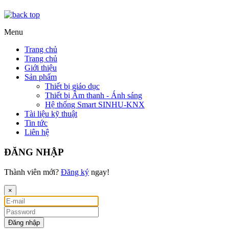
Menu
Trang chủ
Trang chủ
Giới thiệu
Sản phẩm
Thiết bị giáo dục
Thiết bị Âm thanh - Ánh sáng
Hệ thống Smart SINHU-KNX
Tài liệu kỹ thuật
Tin tức
Liên hệ
ĐĂNG NHẬP
Thành viên mới?
Đăng ký
ngay!
×
Đăng nhập