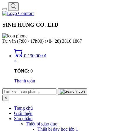
Toggle
navigation
SINH HUNG CO. LTD
Tư vấn (7:00 - 17h00)
(+84 28) 3816 1867
0
/
90,000
₫
×
TỔNG:
0
Thanh toán
×
Trang chủ
Giới thiệu
Sản phẩm
Thiết bị giáo dục
Thiết bị dạy học lớp 1