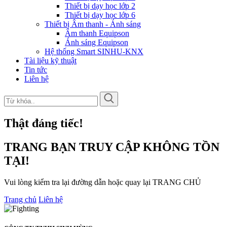
Thiết bị dạy học lớp 2
Thiết bị dạy học lớp 6
Thiết bị Âm thanh - Ánh sáng
Âm thanh Equipson
Ánh sáng Equipson
Hệ thống Smart SINHU-KNX
Tài liệu kỹ thuật
Tin tức
Liên hệ
Thật đáng tiếc!
TRANG BẠN TRUY CẬP KHÔNG TỒN
TẠI!
Vui lòng kiểm tra lại đường dẫn hoặc quay lại TRANG CHỦ
Trang chủ
Liên hệ