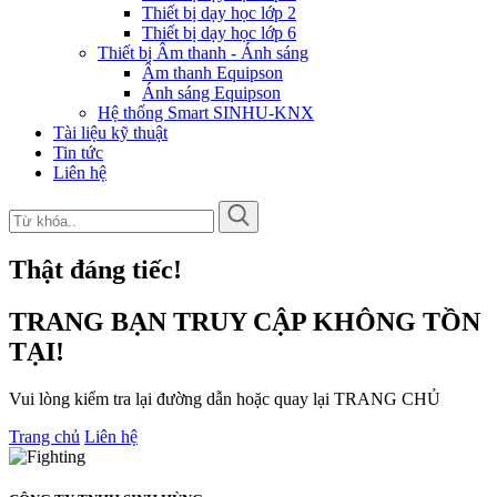
Thiết bị dạy học lớp 2
Thiết bị dạy học lớp 6
Thiết bị Âm thanh - Ánh sáng
Âm thanh Equipson
Ánh sáng Equipson
Hệ thống Smart SINHU-KNX
Tài liệu kỹ thuật
Tin tức
Liên hệ
Thật đáng tiếc!
TRANG BẠN TRUY CẬP KHÔNG TỒN
TẠI!
Vui lòng kiểm tra lại đường dẫn hoặc quay lại TRANG CHỦ
Trang chủ
Liên hệ