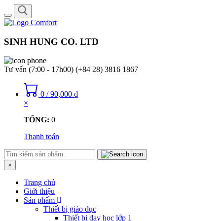
Toggle
navigation
SINH HUNG CO. LTD
Tư vấn (7:00 - 17h00)
(+84 28) 3816 1867
0
/
90,000
₫
×
TỔNG:
0
Thanh toán
×
Trang chủ
Giới thiệu
Sản phẩm
Thiết bị giáo dục
Thiết bị dạy học lớp 1