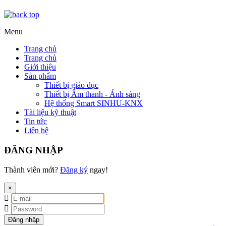
Menu
Trang chủ
Trang chủ
Giới thiệu
Sản phẩm
Thiết bị giáo dục
Thiết bị Âm thanh - Ánh sáng
Hệ thống Smart SINHU-KNX
Tài liệu kỹ thuật
Tin tức
Liên hệ
ĐĂNG NHẬP
Thành viên mới?
Đăng ký
ngay!
×
Đăng nhập