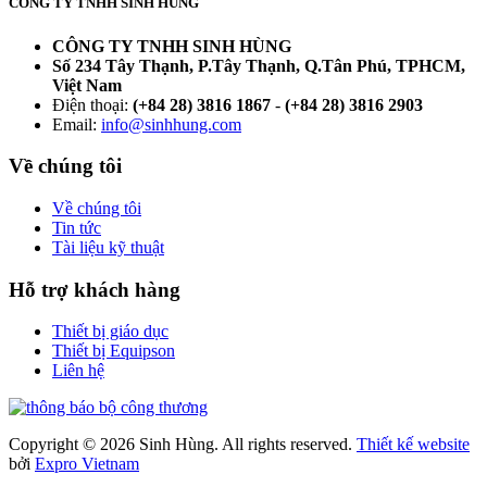
CÔNG TY TNHH SINH HÙNG
CÔNG TY TNHH SINH HÙNG
Số 234 Tây Thạnh, P.Tây Thạnh, Q.Tân Phú, TPHCM,
Việt Nam
Điện thoại:
(+84 28) 3816 1867
-
(+84 28) 3816 2903
Email:
info@sinhhung.com
Về chúng tôi
Về chúng tôi
Tin tức
Tài liệu kỹ thuật
Hỗ trợ khách hàng
Thiết bị giáo dục
Thiết bị Equipson
Liên hệ
Copyright © 2026 Sinh Hùng. All rights reserved.
Thiết kế website
bởi
Expro Vietnam