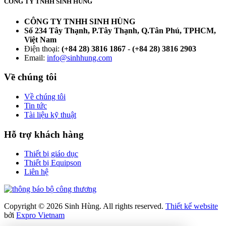
CÔNG TY TNHH SINH HÙNG
CÔNG TY TNHH SINH HÙNG
Số 234 Tây Thạnh, P.Tây Thạnh, Q.Tân Phú, TPHCM,
Việt Nam
Điện thoại:
(+84 28) 3816 1867
-
(+84 28) 3816 2903
Email:
info@sinhhung.com
Về chúng tôi
Về chúng tôi
Tin tức
Tài liệu kỹ thuật
Hỗ trợ khách hàng
Thiết bị giáo dục
Thiết bị Equipson
Liên hệ
Copyright © 2026 Sinh Hùng. All rights reserved.
Thiết kế website
bởi
Expro Vietnam