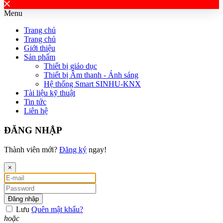
Menu
Trang chủ
Trang chủ
Giới thiệu
Sản phẩm
Thiết bị giáo dục
Thiết bị Âm thanh - Ánh sáng
Hệ thống Smart SINHU-KNX
Tài liệu kỹ thuật
Tin tức
Liên hệ
ĐĂNG NHẬP
Thành viên mới?
Đăng ký
ngay!
×
Đăng nhập
Lưu
Quên mật khẩu?
hoặc