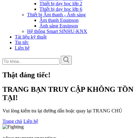
Thiết bị dạy học lớp 2
Thiết bị dạy học lớp 6
Thiết bị Âm thanh - Ánh sáng
Âm thanh Equipson
Ánh sáng Equipson
Hệ thống Smart SINHU-KNX
Tài liệu kỹ thuật
Tin tức
Liên hệ
Thật đáng tiếc!
TRANG BẠN TRUY CẬP KHÔNG TỒN
TẠI!
Vui lòng kiểm tra lại đường dẫn hoặc quay lại TRANG CHỦ
Trang chủ
Liên hệ