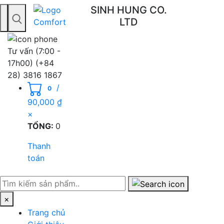
SINH HUNG CO.
LTD
Toggle navigation
Tư vấn (7:00 -
17h00)
(+84
28) 3816 1867
/
0
90,000
₫
×
TỔNG:
0
Thanh
toán
×
Trang chủ