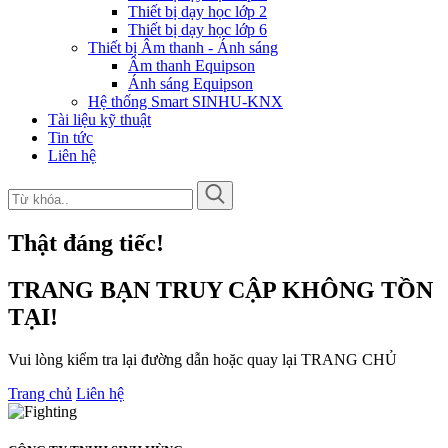
Thiết bị dạy học lớp 2
Thiết bị dạy học lớp 6
Thiết bị Âm thanh - Ánh sáng
Âm thanh Equipson
Ánh sáng Equipson
Hệ thống Smart SINHU-KNX
Tài liệu kỹ thuật
Tin tức
Liên hệ
Thật đáng tiếc!
TRANG BẠN TRUY CẬP KHÔNG TỒN
TẠI!
Vui lòng kiểm tra lại đường dẫn hoặc quay lại TRANG CHỦ
Trang chủ
Liên hệ