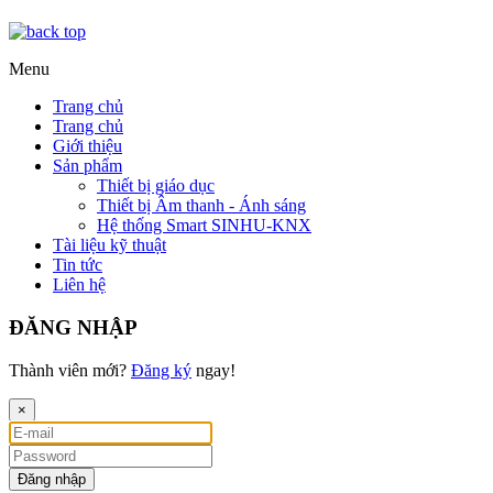
Menu
Trang chủ
Trang chủ
Giới thiệu
Sản phẩm
Thiết bị giáo dục
Thiết bị Âm thanh - Ánh sáng
Hệ thống Smart SINHU-KNX
Tài liệu kỹ thuật
Tin tức
Liên hệ
ĐĂNG NHẬP
Thành viên mới?
Đăng ký
ngay!
×
Đăng nhập