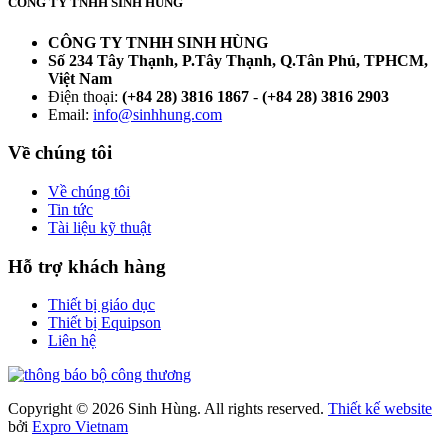
CÔNG TY TNHH SINH HÙNG
CÔNG TY TNHH SINH HÙNG
Số 234 Tây Thạnh, P.Tây Thạnh, Q.Tân Phú, TPHCM,
Việt Nam
Điện thoại:
(+84 28) 3816 1867
-
(+84 28) 3816 2903
Email:
info@sinhhung.com
Về chúng tôi
Về chúng tôi
Tin tức
Tài liệu kỹ thuật
Hỗ trợ khách hàng
Thiết bị giáo dục
Thiết bị Equipson
Liên hệ
Copyright © 2026 Sinh Hùng. All rights reserved.
Thiết kế website
bởi
Expro Vietnam