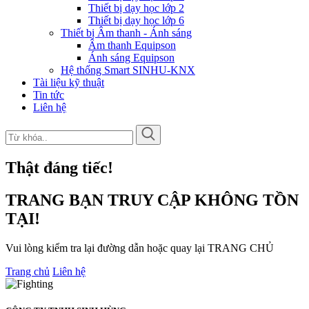
Thiết bị dạy học lớp 2
Thiết bị dạy học lớp 6
Thiết bị Âm thanh - Ánh sáng
Âm thanh Equipson
Ánh sáng Equipson
Hệ thống Smart SINHU-KNX
Tài liệu kỹ thuật
Tin tức
Liên hệ
Thật đáng tiếc!
TRANG BẠN TRUY CẬP KHÔNG TỒN
TẠI!
Vui lòng kiểm tra lại đường dẫn hoặc quay lại TRANG CHỦ
Trang chủ
Liên hệ