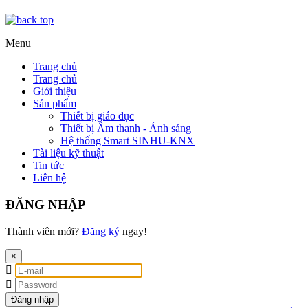
Menu
Trang chủ
Trang chủ
Giới thiệu
Sản phẩm
Thiết bị giáo dục
Thiết bị Âm thanh - Ánh sáng
Hệ thống Smart SINHU-KNX
Tài liệu kỹ thuật
Tin tức
Liên hệ
ĐĂNG NHẬP
Thành viên mới?
Đăng ký
ngay!
×
Đăng nhập