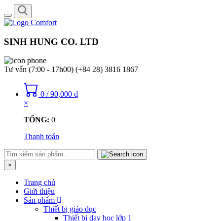
Toggle
navigation
SINH HUNG CO. LTD
Tư vấn (7:00 - 17h00)
(+84 28) 3816 1867
0
/
90,000
₫
×
TỔNG:
0
Thanh toán
×
Trang chủ
Giới thiệu
Sản phẩm
Thiết bị giáo dục
Thiết bị dạy học lớp 1