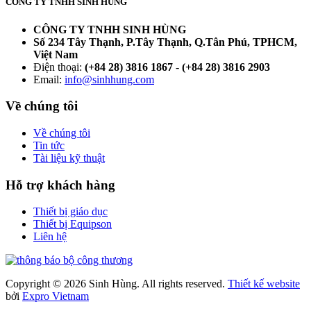
CÔNG TY TNHH SINH HÙNG
CÔNG TY TNHH SINH HÙNG
Số 234 Tây Thạnh, P.Tây Thạnh, Q.Tân Phú, TPHCM,
Việt Nam
Điện thoại:
(+84 28) 3816 1867
-
(+84 28) 3816 2903
Email:
info@sinhhung.com
Về chúng tôi
Về chúng tôi
Tin tức
Tài liệu kỹ thuật
Hỗ trợ khách hàng
Thiết bị giáo dục
Thiết bị Equipson
Liên hệ
Copyright © 2026 Sinh Hùng. All rights reserved.
Thiết kế website
bởi
Expro Vietnam